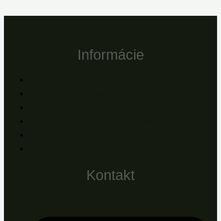
Informácie
Všeobecné obchodné podmienky
Ochrana osobných údajov – GDPR
Doprava a platba
Reklamácie a záručné podmienky
Reklamačný protokol
Pre firmy, B2B
Kontakt