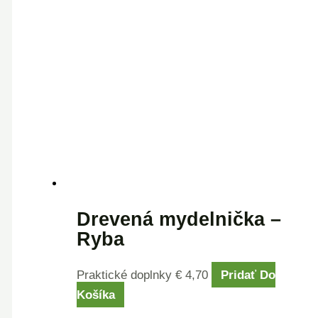
Drevená mydelnička –
Ryba
Praktické doplnky
€
4,70
Pridať Do
Košíka