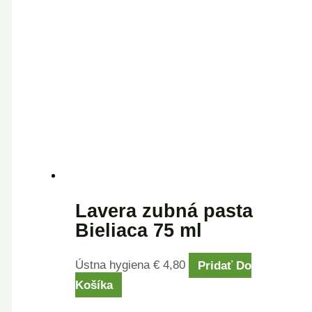
Lavera zubná pasta
Bieliaca 75 ml
Ústna hygiena
€
4,80
Pridať Do
Košíka