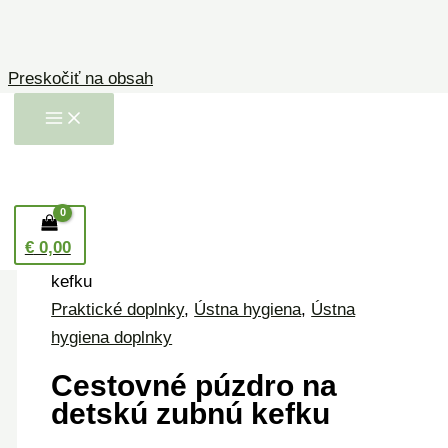
Preskočiť na obsah
Domov
/
Ústna hygiena
/
Ústna hygiena
€
0,00
doplnky
/ Cestovné púzdro na detskú zubnú
kefku
Praktické doplnky
,
Ústna hygiena
,
Ústna
hygiena doplnky
Cestovné púzdro na
detskú zubnú kefku