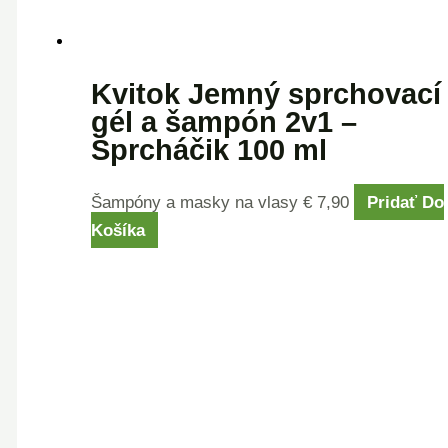
Kvitok Jemný sprchovací
gél a šampón 2v1 –
Sprcháčik 100 ml
Šampóny a masky na vlasy
€
7,90
Pridať Do
Košíka