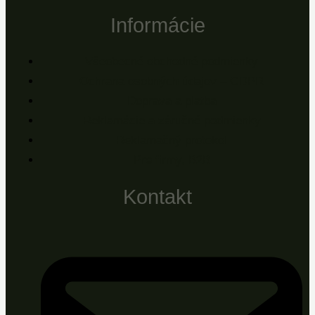
Informácie
Všeobecné obchodné podmienky
Ochrana osobných údajov – GDPR
Doprava a platba
Reklamácie a záručné podmienky
Reklamačný protokol
Pre firmy, B2B
Kontakt