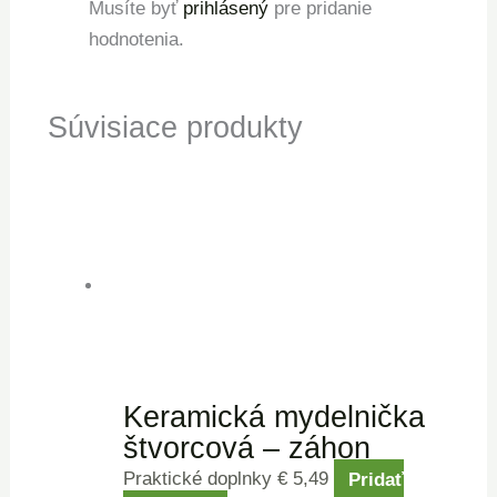
Musíte byť
prihlásený
pre pridanie
hodnotenia.
Súvisiace produkty
Keramická mydelnička
štvorcová – záhon
Praktické doplnky
€
5,49
Pridať