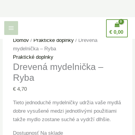
Preskočiť
na
obsah
množstvo
H
Drevená
ľ
€
0,00
mydelnička
Domov
/
Praktické doplnky
/ Drevená
a
-
mydelnička – Ryba
d
Ryba
Praktické doplnky
a
Drevená mydelnička –
n
Ryba
i
€
4,70
e
Tieto jednoduché mydelničky udržia vaše mydlá
dobre vysušené medzi jednotlivými použitiami
takže mydlo zostane suché a vydrží dlhšie.
Dostupnosť
Na sklade