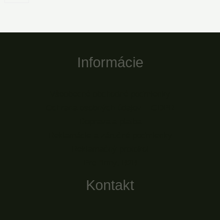
Informácie
Všeobecné obchodné podmienky
Ochrana osobných údajov – GDPR
Doprava a platba
Reklamácie a záručné podmienky
Reklamačný protokol
Pre firmy, B2B
Kontakt