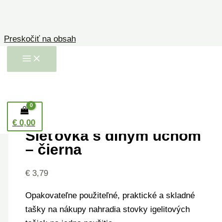
Preskočiť na obsah
Domov
/
Plátené tašky a vrecká
/ Sieťovka s
dlhým uchom – čierna
Plátené tašky a vrecká
€
0,00
Sieťovka s dlhým uchom
– čierna
€
3,79
Opakovateľne použiteľné, praktické a skladné
tašky na nákupy nahradia stovky igelitových