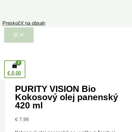
Preskočiť na obsah
Domov
/
Prírodná kozmetika
/
Telové krémy,
oleje a maslá
/ PURITY VISION Bio Kokosový
olej panenský 420 ml
€
0,00
Telové krémy, oleje a maslá
PURITY VISION Bio
Kokosový olej panenský
420 ml
€
7,99