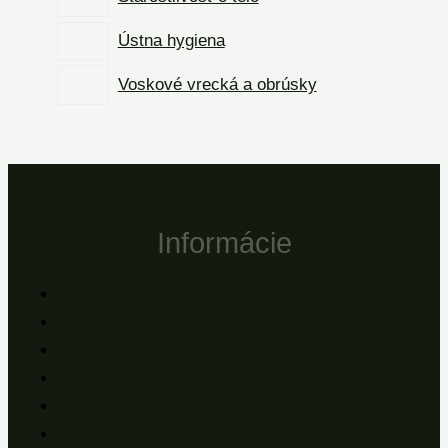
Ústna hygiena
Voskové vrecká a obrúsky
Informácie
Všeobecné obchodné podmienky
Ochrana osobných údajov – GDPR
Doprava a platba
Reklamácie a záručné podmienky
Reklamačný protokol
Pre firmy, B2B