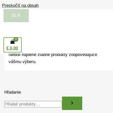
Preskočiť na obsah
Domov
/
Prírodná kozmetika
/ Telové krémy, oleje a
maslá
Telové krémy, oleje a
maslá
€
0,00
Neboli nájdené žiadne produkty zodpovedajúce
vášmu výberu.
Hľadanie