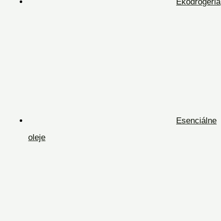
Ekodrogéria
Esenciálne
oleje