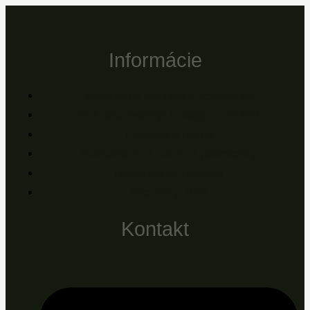
Informácie
Všeobecné obchodné podmienky
Ochrana osobných údajov – GDPR
Doprava a platba
Reklamácie a záručné podmienky
Reklamačný protokol
Pre firmy, B2B
Kontakt