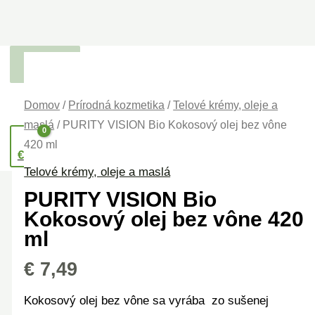
Preskočiť
H
na
ľ
obsah
a
d
Domov
/
Prírodná kozmetika
/
Telové krémy, oleje a
a
maslá
/ PURITY VISION Bio Kokosový olej bez vône
n
420 ml
i
€
0,00
Telové krémy, oleje a maslá
e
PURITY VISION Bio
Kokosový olej bez vône 420
ml
€
7,49
Kokosový olej bez vône sa vyrába zo sušenej