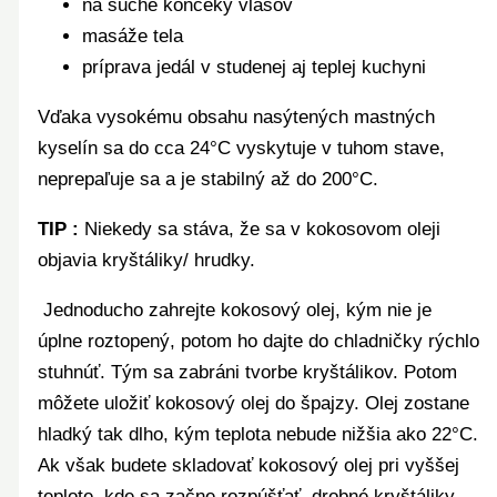
na suché končeky vlasov
masáže tela
príprava jedál v studenej aj teplej kuchyni
Vďaka vysokému obsahu nasýtených mastných
kyselín sa do cca 24
°C
vyskytuje v tuhom stave,
neprepaľuje sa a je stabilný až do 200°C.
TIP :
Niekedy sa stáva, že sa v kokosovom oleji
objavia kryštáliky/ hrudky.
Jednoducho zahrejte kokosový olej, kým nie je
úplne roztopený, potom ho dajte do chladničky rýchlo
stuhnúť. Tým sa zabráni tvorbe kryštálikov. Potom
môžete uložiť kokosový olej do špajzy. Olej zostane
hladký tak dlho, kým teplota nebude nižšia ako 22°C.
Ak však budete skladovať kokosový olej pri vyššej
teplote, kde sa začne rozpúšťať, drobné kryštáliky