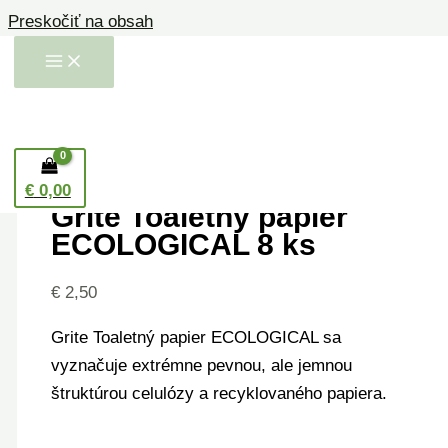
Preskočiť na obsah
Domov
/
Ekodrogéria
/
Papierová hygiena
/ Grite
Toaletný papier ECOLOGICAL 8 ks
Papierová hygiena
€
0,00
Grite Toaletný papier
ECOLOGICAL 8 ks
€
2,50
Grite Toaletný papier ECOLOGICAL sa
vyznačuje extrémne pevnou, ale jemnou
štruktúrou celulózy a recyklovaného papiera.