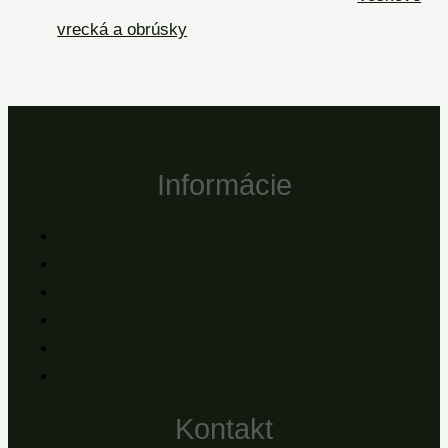
vrecká a obrúsky
Informácie
Všeobecné obchodné podmienky
Ochrana osobných údajov – GDPR
Doprava a platba
Reklamácie a záručné podmienky
Reklamačný protokol
Pre firmy, B2B
Kontakt