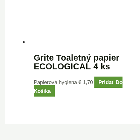
Grite Toaletný papier
ECOLOGICAL 4 ks
Papierová hygiena
€
1,70
Pridať Do
Košíka