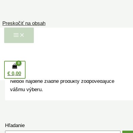
Preskočiť na obsah
Domov
/ Produkty so značkou “tampóny na čistenie
pleti prateľné”
tampóny na čistenie
pleti prateľné
€
0,00
Neboli nájdené žiadne produkty zodpovedajúce
vášmu výberu.
Hľadanie