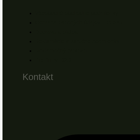
Všeobecné obchodné podmienky
Ochrana osobných údajov – GDPR
Doprava a platba
Reklamácie a záručné podmienky
Reklamačný protokol
Pre firmy, B2B
Kontakt