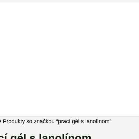
/ Produkty so značkou “prací gél s lanolínom”
cí gél s lanolínom