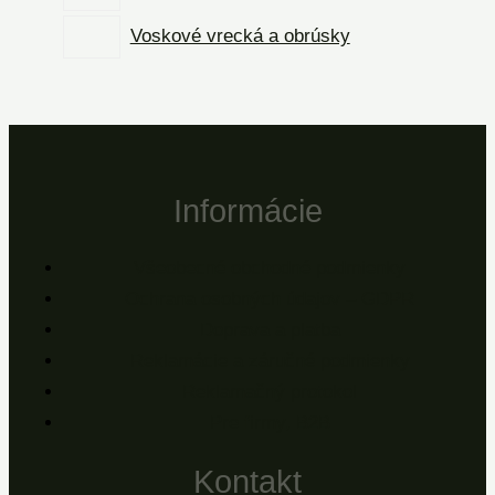
Voskové vrecká a obrúsky
Informácie
Všeobecné obchodné podmienky
Ochrana osobných údajov – GDPR
Doprava a platba
Reklamácie a záručné podmienky
Reklamačný protokol
Pre firmy, B2B
Kontakt