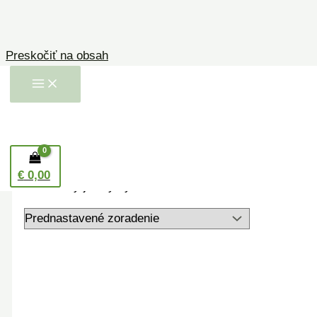
Preskočiť na obsah
Domov
/ Produkty so značkou “mydlo čo
nevysušuje”
mydlo čo nevysušuje
€
0,00
Zobrazený jediný výsledok