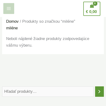
Preskočiť
H
na
ľ
€
0,00
obsah
a
Domov
/ Produkty so značkou “miléne”
d
miléne
a
Neboli nájdené žiadne produkty zodpovedajúce
n
vášmu výberu.
i
e