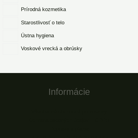
Prírodná kozmetika
Starostlivosť o telo
Ústna hygiena
Voskové vrecká a obrúsky
Informácie
Všeobecné obchodné podmienky
Ochrana osobných údajov – GDPR
Doprava a platba
Reklamácie a záručné podmienky