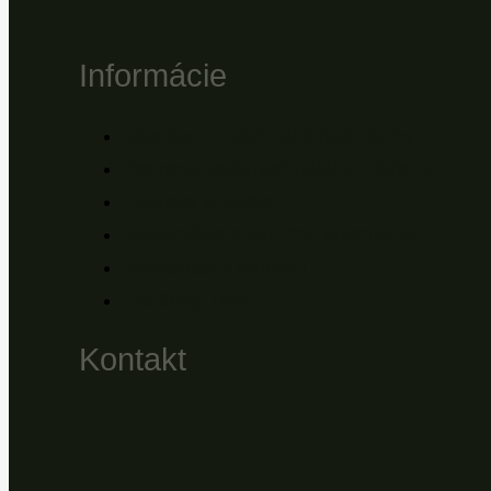
Informácie
Všeobecné obchodné podmienky
Ochrana osobných údajov – GDPR
Doprava a platba
Reklamácie a záručné podmienky
Reklamačný protokol
Pre firmy, B2B
Kontakt