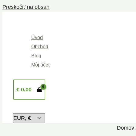
Preskočiť na obsah
Úvod
Obchod
Blog
Môj účet
€
0,00
Domov