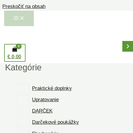
Preskočiť na obsah
Hľadanie
€
0,00
Kategórie
Praktické doplnky
Upratovanie
DARČEK
Darčekové poukážky