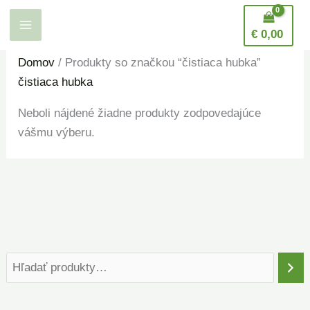
Preskočiť
H
na
ľ
€
0,00
obsah
a
Domov
/ Produkty so značkou “čistiaca hubka”
d
čistiaca hubka
a
Neboli nájdené žiadne produkty zodpovedajúce
n
vášmu výberu.
i
e