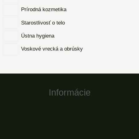
Prírodná kozmetika
Starostlivosť o telo
Ústna hygiena
Voskové vrecká a obrúsky
Informácie
Všeobecné obchodné podmienky
Ochrana osobných údajov – GDPR
Doprava a platba
Reklamácie a záručné podmienky