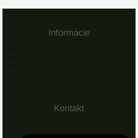
Informácie
Všeobecné obchodné podmienky
Ochrana osobných údajov – GDPR
Doprava a platba
Reklamácie a záručné podmienky
Reklamačný protokol
Pre firmy, B2B
Kontakt