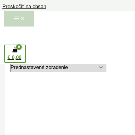
Preskočiť na obsah
Domov
/ Produkty so značkou “bieliaca zubná pasta”
bieliaca zubná pasta
Zobrazený jediný výsledok
€
0,00