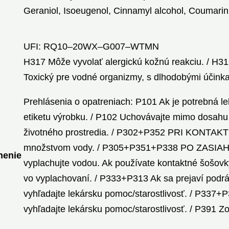
Geraniol, Isoeugenol, Cinnamyl alcohol, Coumarin
UFI: RQ10–20WX–G007–WTMN
H317 Môže vyvolať alergickú kožnú reakciu. / H3
Toxický pre vodné organizmy, s dlhodobými účink
Prehlásenia o opatreniach: P101 Ak je potrebná le
etiketu výrobku. / P102 Uchovávajte mimo dosahu 
životného prostredia. / P302+P352 PRI KONTA
množstvom vody. / P305+P351+P338 PO ZASIAHNU
nenie
vyplachujte vodou. Ak používate kontaktné šošovky
vo vyplachovaní. / P333+P313 Ak sa prejaví podrá
vyhľadajte lekársku pomoc/starostlivosť. / P337+
vyhľadajte lekársku pomoc/starostlivosť. / P391 Zo