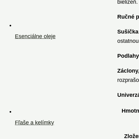
bielizeň
Ručné p
Sušička
Esenciálne oleje
ostatnou
Podlahy
Záclony,
rozprašo
Univerzá
Hmotn
Fľaše a kelímky
Zlože