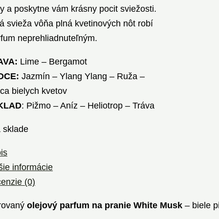
y a poskytne vám krásny pocit sviežosti.
 svieža vôňa plná kvetinových nôt robí
rfum neprehliadnuteľným.
AVA:
Lime – Bergamot
DCE:
Jazmín – Ylang Ylang – Ruža –
ica bielych kvetov
KLAD
: Pižmo – Aníz – Heliotrop – Tráva
a sklade
is
šie informácie
enzie (0)
rovaný
olejový parfum na pranie White Musk
– biele p