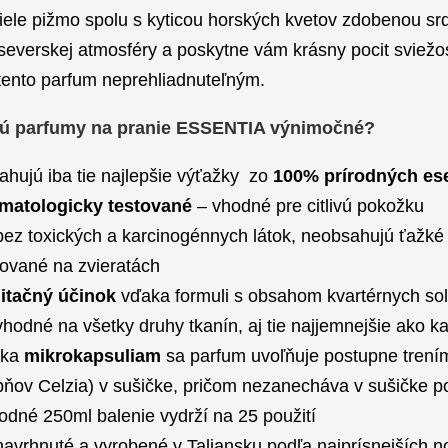
ele pižmo spolu s kyticou horských kvetov zdobenou sr
severskej atmosféry a poskytne vám krásny pocit sviežo
 tento parfum neprehliadnuteľným.
ú parfumy na pranie ESSENTIA výnimočné?
ahujú iba tie najlepšie výťažky zo
100% prírodných ese
matologicky testované
– vhodné pre citlivú pokožku
bez toxických a karcinogénnych látok, neobsahujú ťažké 
tované na zvieratách
itačný účinok
vďaka formuli s obsahom kvartérnych sol
vhodné na všetky druhy tkanín, aj tie najjemnejšie ako 
aka
mikrokapsuliam
sa parfum uvoľňuje postupne trením
pňov Celzia) v sušičke, pričom nezanecháva v sušičke p
odné 250ml balenie vydrží na 25 použití
navrhnuté a vyrobené v Taliansku podľa najprísnejších nor