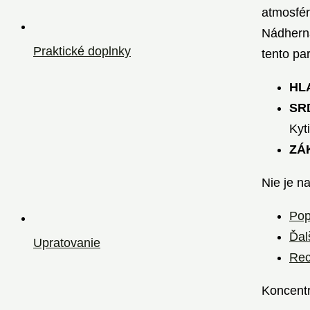
atmosfér
Nádherná
Praktické doplnky
tento pa
HL
SR
Kyt
ZÁ
Nie je n
Pop
Ďal
Upratovanie
Rec
Koncent