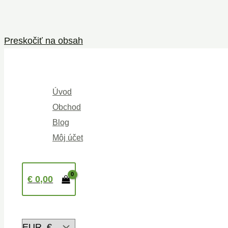
Preskočiť na obsah
Úvod
Obchod
Blog
Môj účet
€
0,00