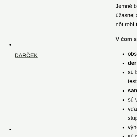
Jemné bi
úžasnej 
nôt robí
V čom s
obs
DARČEK
der
sú 
tes
san
sú 
vď
stu
výh
sú 