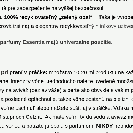
ità pre zabezpečenie najvyššej bezpečnosti
jú
100% recyklovateľný „zelený obal“
– fľaša je vyrob
krová trstina) a elegantný recyklovateľ
ný hliníkový uzáve
 parfumy Essentia majú univerzálne použitie.
 pri praní v práčke:
množstvo 10-20 ml produktu na každ
nej intenzity vône. Jednoducho nalejte uvedené množs
ky na aviváž (bez aviváže) a perte ako obvykle s vaším 
na posledné opláchnutie, takže vône zostanú na bielizni 
 voľne uschnúť alebo môžete sušiť aj v sušičke. Vďaka
00 stupňoch Celzia. Ak máte veľmi tvrdú vodu a aviváž mu
ou vôňou a použite ju spolu s parfumom.
NIKDY
nepridá