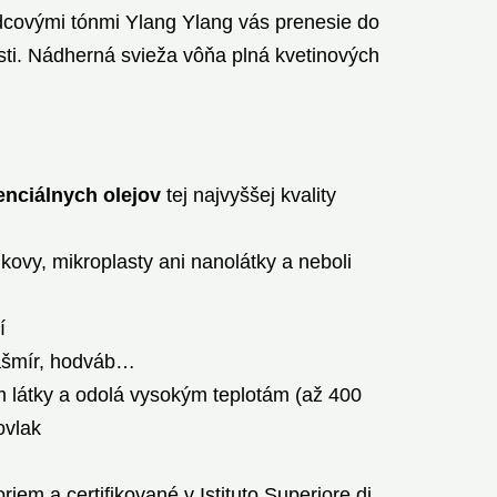
dcovými tónmi Ylang Ylang vás prenesie do
sti. Nádherná svieža vôňa plná kvetinových
nciálnych olejov
tej najvyššej kvality
kovy, mikroplasty ani nanolátky a neboli
í
kašmír, hodváb…
 látky a odolá vysokým teplotám (až 400
ovlak
iem a certifikované v Istituto Superiore di