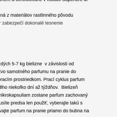
ená z materiálov rastlinného pôvodu
r zabezpečí dokonalé tesnenie
ých 5-7 kg bielizne v závislosti od
tvo samotného parfumu na pranie do
pracím prostriedkom. Prací cyklus parfum
dlho niekoľko dní až týždňov. Bielizeň
 mikrokapsuliam zostane parfum zachovaný
síte predsa len použiť, vyberajte takú s
vajte parfum na pranie priamo do bubna na