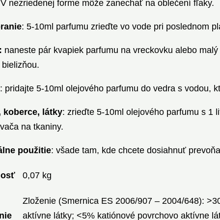
. V nezriedenej forme môže zanechať na oblečení fľaky.
ranie
: 5-10ml parfumu zrieďte vo vode pri poslednom pl
:
naneste pár kvapiek parfumu na vreckovku alebo malý ut
 bielizňou.
: pridajte 5-10ml olejového parfumu do vedra s vodou, 
 koberce, látky
: zrieďte 5-10ml olejového parfumu s 1 
vača na tkaniny.
lne použitie
: všade tam, kde chcete dosiahnuť prevoňan
osť
0,07 kg
Zloženie (Smernica ES 2006/907 – 2004/648): 
nie
aktívne látky; <5% katiónové povrchovo aktívne lát