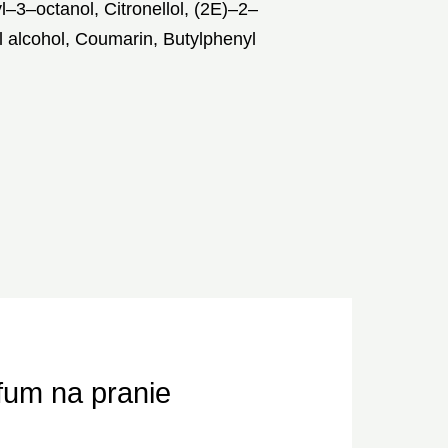
l–3–octanol, Citronellol, (2E)–2–
l alcohol, Coumarin, Butylphenyl
rfum na pranie