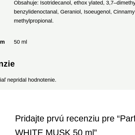
Obsahuje: Isotridecanol, ethox ylated, 3,7–dimethy
benzylidenoctanal, Geraniol, Isoeugenol, Cinnamy
methylpropional.
em
50 ml
nzie
tiaľ nepridal hodnotenie.
Pridajte prvú recenziu pre “Pa
WHITE MUSK 50 ml”