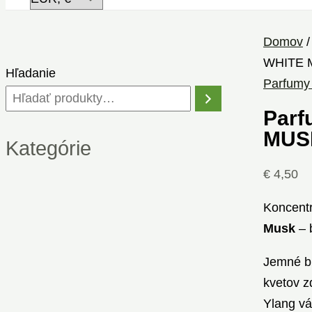
Domov
WHITE 
Hľadanie
Parfumy 
Parf
MUSK
Kategórie
€
4,50
Koncent
Musk
– 
Jemné bi
kvetov z
Ylang vá