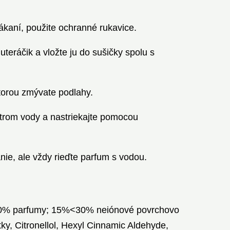
ákaní, použite ochranné rukavice.
eráčik a vložte ju do sušičky spolu s
ktorou zmývate podlahy.
litrom vody a nastriekajte pomocou
ie, ale vždy rieďte parfum s vodou.
>30% parfumy; 15%<30% neiónové povrchovo
ky, Citronellol, Hexyl Cinnamic Aldehyde,