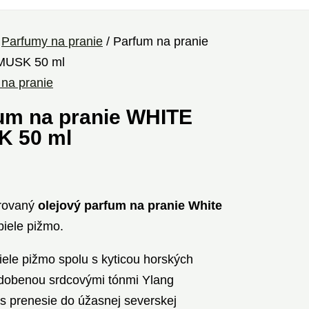
/
Parfumy na pranie
/ Parfum na pranie
MUSK 50 ml
na pranie
um na pranie WHITE
 50 ml
rovaný
olejový parfum na pranie White
biele pižmo.
ele pižmo spolu s kyticou horských
dobenou srdcovými tónmi Ylang
s prenesie do úžasnej severskej