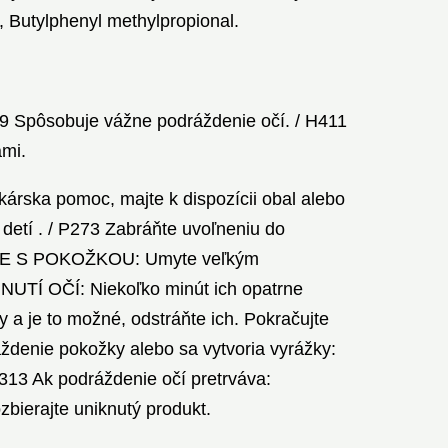
, Butylphenyl methylpropional.
19 Spôsobuje vážne podráždenie očí. / H411
ami.
kárska pomoc, majte k dispozícii obal alebo
detí . / P273 Zabráňte uvoľneniu do
KTE S POKOŽKOU: Umyte veľkým
TÍ OČÍ: Niekoľko minút ich opatrne
 a je to možné, odstráňte ich. Pokračujte
ždenie pokožky alebo sa vytvoria vyrážky:
P313 Ak podráždenie očí pretrváva:
zbierajte uniknutý produkt.