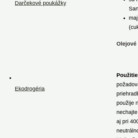
Darčekové poukážky
San
ma
(cu
Olejové
Použitie
požadova
Ekodrogéria
priehrad
použije 
nechajte
aj pri 4
neutráln