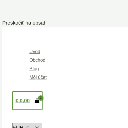
Preskočiť na obsah
Úvod
Obchod
Blog
Môj účet
€
0,00