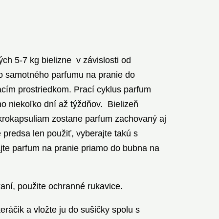
h 5-7 kg bielizne v závislosti od
vo samotného parfumu na pranie do
acím prostriedkom. Prací cyklus parfum
ho niekoľko dní až týždňov. Bielizeň
ikrokapsuliam zostane parfum zachovaný aj
predsa len použiť, vyberajte takú s
jte parfum na pranie priamo do bubna na
aní, použite ochranné rukavice.
áčik a vložte ju do sušičky spolu s