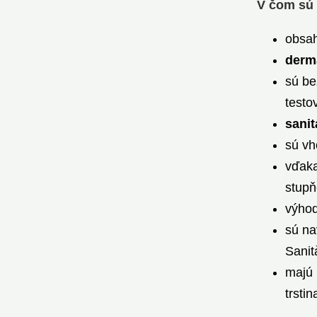
V čom sú
obsah
derm
sú be
testo
sani
sú vh
vďak
stupň
výhod
sú na
Sanit
majú
trsti