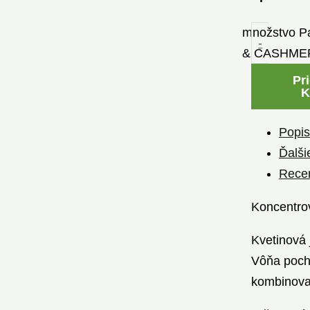
množstvo P
-
& CASHMER
Pr
K
Popis
Ďalši
Recen
Koncentr
Kvetinová 
Vôňa pochá
kombinovan