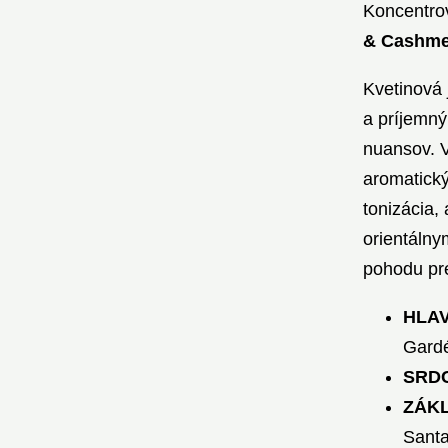
Koncentr
& Cashme
Kvetinová 
a príjemný
nuansov. 
aromatick
tonizácia,
orientálny
pohodu pr
HLA
Gard
SRD
ZÁK
Santa