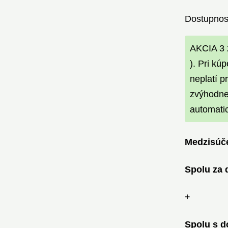
Dostupnos
AKCIA 3 
). Pri kú
neplatí p
zvýhodnen
automatic
Medzisúče
Spolu za 
+
Spolu s d