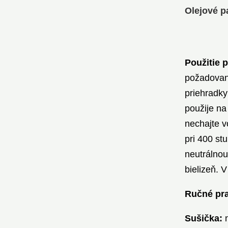
Olejové p
Použitie p
požadovan
priehradky
použije na
nechajte v
pri 400 st
neutrálnou
bielizeň. 
Ručné pr
Sušička:
n