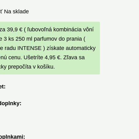
ť
Na sklade
za 39,9 € ( ľubovoľná kombinácia vôní
pe 3 ks 250 ml parfumov do prania (
re radu INTENSE ) získate automaticky
ú cenu. Ušetríte 4,95 €. Zľava sa
ky prepočíta v košíku.
t:
doplnky:
oplnkami: