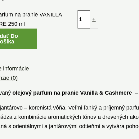
arfum na pranie VANILLA
+
E 250 ml
idať Do
ošíka
e informácie
zie (0)
ovaný
olejový parfum na pranie Vanilla & Cashmere
– 
jantárovo – korenistá vôňa. Veľmi ľahký a príjemný par
dza z kombinácie aromatických tónov a drevených akord
á s orientálnymi a jantárovými odtieňmi a vytvára poho