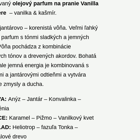
ovaný
olejový parfum na pranie Vanilla
re
– vanilka & kašmír.
jantárovo – korenistá vôňa. Veľmi ľahký
 parfum s tónmi sladkých a jemných
Vôňa pochádza z kombinácie
ých tónov a drevených akordov. Bohatá
 ale jemná energia je kombinovaná s
mi a jantárovými odtieňmi a vytvára
e zmysly a ducha.
VA:
Anýz – Jantár – Konvalinka –
énia
CE:
Karamel – Pižmo – Vanilkový kvet
LAD:
Heliotrop – fazuľa Tonka –
lové drevo