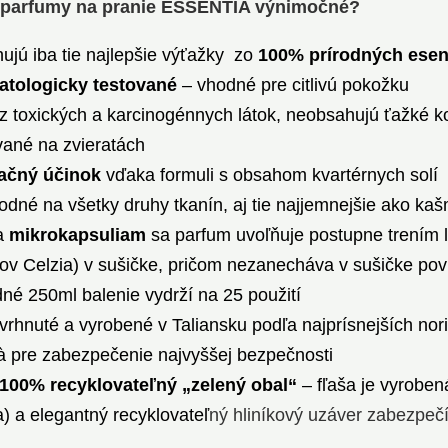
 parfumy na pranie ESSENTIA výnimočné?
ujú iba tie najlepšie výťažky zo
100% prírodných esen
atologicky testované
– vhodné pre citlivú pokožku
z toxických a karcinogénnych látok, neobsahujú ťažké ko
vané na zvieratách
tačný účinok
vďaka formuli s obsahom kvartérnych solí
odné na všetky druhy tkanín, aj tie najjemnejšie ako k
a
mikrokapsuliam
sa parfum uvoľňuje postupne trením 
ov Celzia) v sušičke, pričom nezanecháva v sušičke pov
né 250ml balenie vydrží na 25 použití
vrhnuté a vyrobené v Taliansku podľa najprísnejších norie
à pre zabezpečenie najvyššej bezpečnosti
100% recyklovateľný „zelený obal“
– fľaša je vyroben
na) a elegantný recyklovateľ
ný hliníkový uzáver zabezpeč