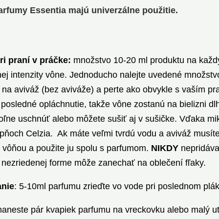
arfumy Essentia majú univerzálne použitie.
ri praní v práčke:
množstvo 10-20 ml produktu na každýc
ej intenzity vône. Jednoducho nalejte uvedené množst
 na aviváž (bez aviváže) a perte ako obvykle s vaším pr
 posledné opláchnutie, takže vône zostanú na bielizni dl
oľne uschnúť alebo môžete sušiť aj v sušičke. Vďaka m
upňoch Celzia. Ak máte veľmi tvrdú vodu a aviváž musíte 
 vôňou a použite ju spolu s parfumom.
NIKDY
nepridáva
V nezriedenej forme môže zanechať na oblečení fľaky.
anie
: 5-10ml parfumu zrieďte vo vode pri poslednom plák
aneste pár kvapiek parfumu na vreckovku alebo malý uter