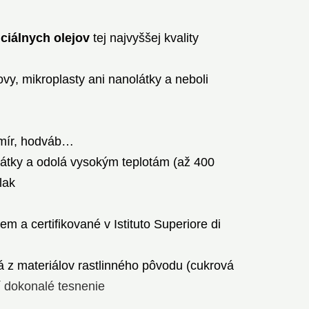
ciálnych olejov
tej najvyššej kvality
vy, mikroplasty ani nanolátky a neboli
ašmír, hodváb…
látky a odolá vysokým teplotám (až 400
lak
m a certifikované v Istituto Superiore di
á z materiálov rastlinného pôvodu (cukrová
í dokonalé tesnenie