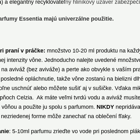
na) a elegantný recyklovateľ
ný hliníkový uzáver zabezpeč
arfumy Essentia majú univerzálne použitie.
ri praní v práčke:
množstvo 10-20 ml produktu na každýc
ej intenzity vône. Jednoducho nalejte uvedené množst
 na aviváž (bez aviváže) a perte ako obvykle s vaším pr
 posledné opláchnutie, takže vône zostanú na bielizni dl
oľne uschnúť alebo môžete sušiť aj v sušičke. Vďaka m
upňoch Celzia. Ak máte veľmi tvrdú vodu a aviváž musíte 
 vôňou a použite ju spolu s parfumom.
NIKDY
nepridáva
V nezriedenej forme môže zanechať na oblečení fľaky.
anie
: 5-10ml parfumu zrieďte vo vode pri poslednom plák