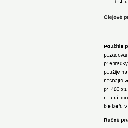
trsti
Olejové p
Použitie p
požadovan
priehradky
použije na
nechajte v
pri 400 st
neutrálnou
bielizeň. 
Ručné pr