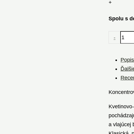
+
Spolu s d
-
Popis
Ďalši
Recen
Koncentr
Kvetinovo-
pochádzajú
a vlajúcej
Klasická, 