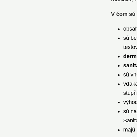
V čom sú
obsah
sú be
testo
derm
sani
sú vh
vďak
stupň
výhod
sú na
Sanit
majú