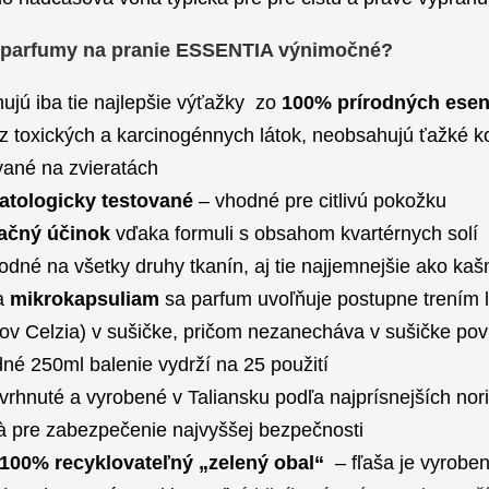
 parfumy na pranie ESSENTIA výnimočné?
ujú iba tie najlepšie výťažky zo
100% prírodných esen
z toxických a karcinogénnych látok, neobsahujú ťažké ko
vané na zvieratách
atologicky testované
– vhodné pre citlivú pokožku
tačný účinok
vďaka formuli s obsahom kvartérnych solí
odné na všetky druhy tkanín, aj tie najjemnejšie ako k
a
mikrokapsuliam
sa parfum uvoľňuje postupne trením 
ov Celzia) v sušičke, pričom nezanecháva v sušičke pov
né 250ml balenie vydrží na 25 použití
vrhnuté a vyrobené v Taliansku podľa najprísnejších norie
à pre zabezpečenie najvyššej bezpečnosti
100% recyklovateľný „zelený obal“
– fľaša je vyrobe