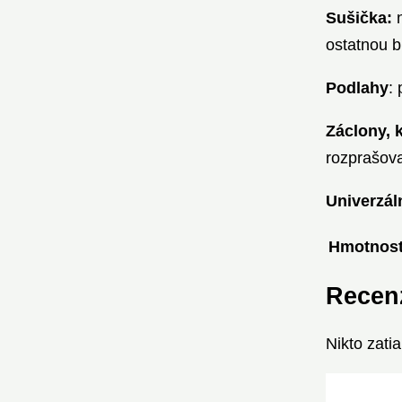
Sušička:
n
ostatnou b
Podlahy
:
Záclony, 
rozprašova
Univerzál
Hmotnos
Recen
Nikto zati