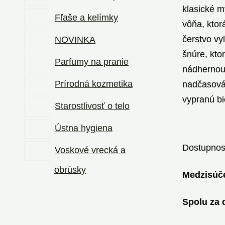
klasické m
Fľaše a kelímky
vôňa, ktor
čerstvo vy
NOVINKA
šnúre, ktor
Parfumy na pranie
nádhernou 
Prírodná kozmetika
nadčasová 
vypranú bi
Starostlivosť o telo
Ústna hygiena
Dostupnos
Voskové vrecká a
obrúsky
Medzisúče
Spolu za 