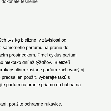
í dokonalé tesnenie
h 5-7 kg bielizne v závislosti od
vo samotného parfumu na pranie do
acím prostriedkom. Prací cyklus parfum
ho niekoľko dní až týždňov. Bielizeň
ikrokapsuliam zostane parfum zachovaný aj
predsa len použiť, vyberajte takú s
jte parfum na pranie priamo do bubna na
aní, použite ochranné rukavice.