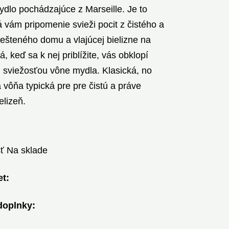
ydlo pochádzajúce z Marseille. Je to
á vám pripomenie svieži pocit z čistého a
lešteného domu a vlajúcej bielizne na
á, keď sa k nej priblížite, vás obklopí
sviežosťou vône mydla. Klasická, no
vôňa typická pre pre čistú a práve
elizeň.
ť
Na sklade
t:
doplnky: