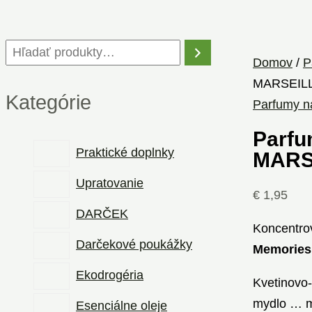
Domov
/
P
MARSEILL
Kategórie
Parfumy n
Parfu
Praktické doplnky
MARS
Upratovanie
€
1,95
DARČEK
Koncentr
Darčekové poukážky
Memories 
Ekodrogéria
Kvetinovo-
mydlo … mo
Esenciálne oleje