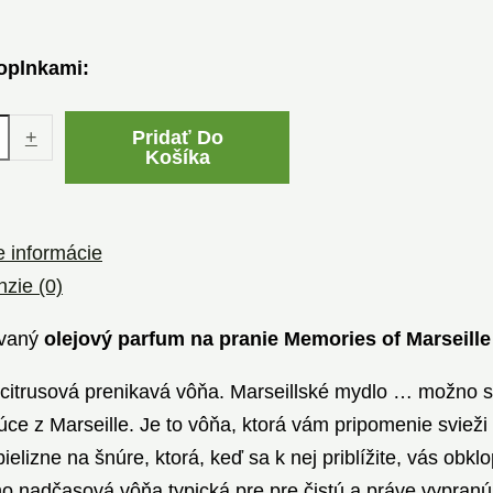
oplnkami:
+
Pridať Do
Košíka
e informácie
zie (0)
ovaný
olejový parfum na pranie Memories of Marseille
citrusová prenikavá vôňa. Marseillské mydlo … možno st
ce z Marseille. Je to vôňa, ktorá vám pripomenie svieži
 bielizne na šnúre, ktorá, keď sa k nej priblížite, vás o
no nadčasová vôňa typická pre pre čistú a práve vypranú 