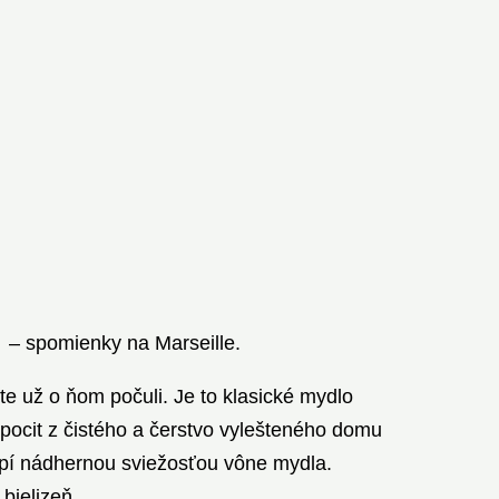
– spomienky na Marseille.
e už o ňom počuli. Je to klasické mydlo
 pocit z čistého a čerstvo vylešteného domu
bklopí nádhernou sviežosťou vône mydla.
bielizeň.