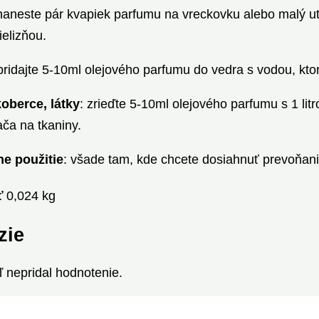
aneste pár kvapiek parfumu na vreckovku alebo malý uter
ielizňou.
 pridajte 5-10ml olejového parfumu do vedra s vodou, kt
koberce, látky
: zrieďte 5-10ml olejového parfumu s 1 li
ča na tkaniny.
ne použitie
: všade tam, kde chcete dosiahnuť prevoňani
ť
0,024 kg
zie
aľ nepridal hodnotenie.