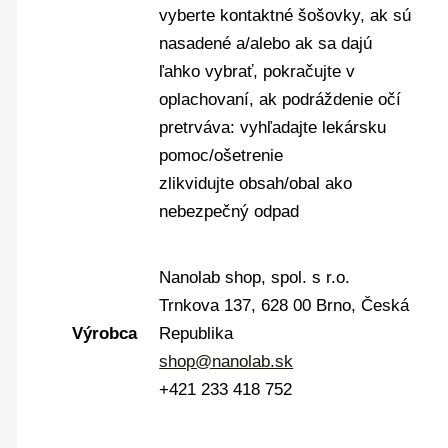
vyberte kontaktné šošovky, ak sú
nasadené a/alebo ak sa dajú
ľahko vybrať, pokračujte v
oplachovaní, ak podráždenie očí
pretrváva: vyhľadajte lekársku
pomoc/ošetrenie
zlikvidujte obsah/obal ako
nebezpečný odpad
Nanolab shop, spol. s r.o.
Trnkova 137, 628 00 Brno, Česká
Výrobca
Republika
shop@nanolab.sk
+421 233 418 752