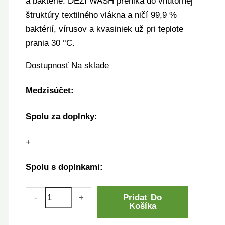
a baktérie. DEZI WASH preniká do vnútornej
štruktúry textilného vlákna a ničí 99,9 %
baktérií, vírusov a kvasiniek už pri teplote
prania 30 °C.
Dostupnosť
Na sklade
Medzisúčet:
Spolu za doplnky:
+
Spolu s doplnkami:
-
+
Pridať Do
Košíka