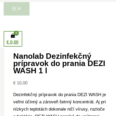
Preskočiť
množstvo
Price
Te
H
na
Nanolab
range:
pr
ľ
obsah
Dezinfekčný
€ 3,99
m
a
prípravok
through
vi
Domov
/
Ekodrogéria
/
Pranie ostatné
/ Nanolab
d
do
€ 7,00
va
Dezinfekčný prípravok do prania DEZI WASH 1 l
a
prania
Mo
€
0,00
Dezinfekcia
,
Pranie ostatné
DEZI
si
n
WASH
m
Nanolab Dezinfekčný
i
1
vy
prípravok do prania DEZI
e
l
na
WASH 1 l
st
€
10,00
pr
Dezinfekčný prípravok do prania DEZI WASH je
veľmi účinný a zároveň šetrný koncentrát. Aj pri
nízkych teplotách dokonale ničí vírusy, roztoče