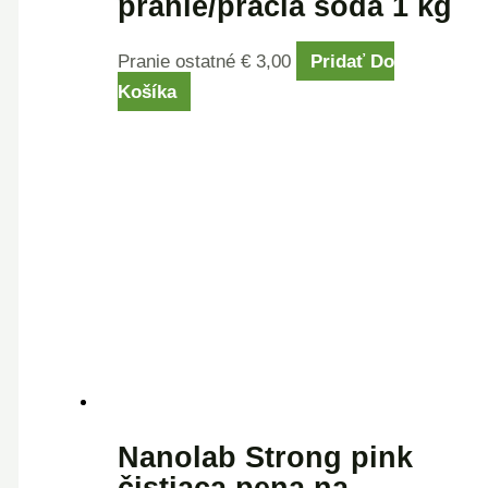
pranie/pracia sóda 1 kg
Pranie ostatné
€
3,00
Pridať Do
Košíka
Nanolab Strong pink