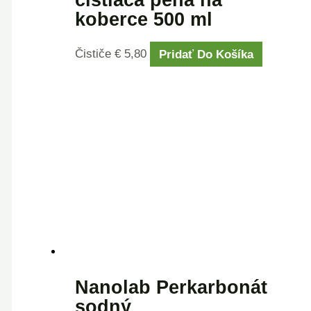
čistiaca pena na
koberce 500 ml
Čističe
€
5,80
Pridať Do Košíka
Nanolab Perkarbonát
sodný