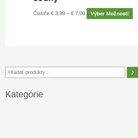
Čističe
€
3,99
–
€
7,00
Výber Možností
Kategórie