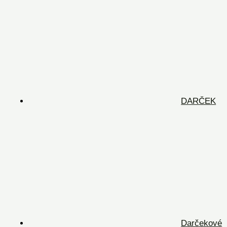
DARČEK
Darčekové