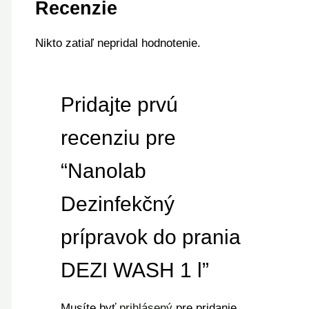
Recenzie
Nikto zatiaľ nepridal hodnotenie.
Pridajte prvú
recenziu pre
“Nanolab
Dezinfekčný
prípravok do prania
DEZI WASH 1 l”
Musíte byť
prihlásený
pre pridanie