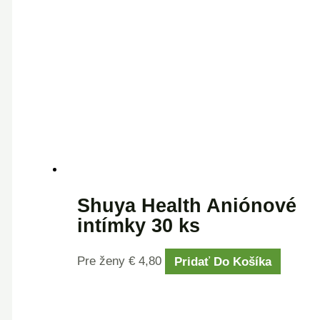
Shuya Health Aniónové
intímky 30 ks
Pre ženy
€
4,80
Pridať Do Košíka