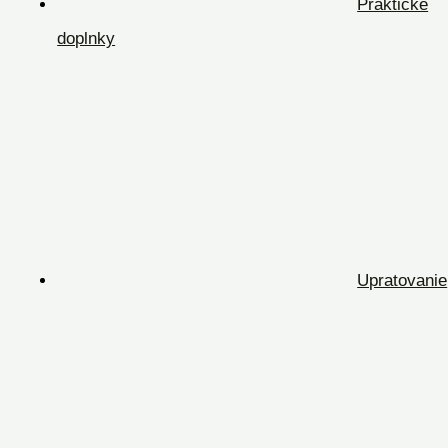
Praktické
doplnky
Upratovanie