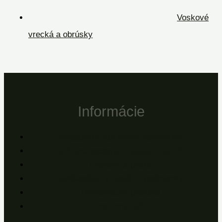
Voskové
vrecká a obrúsky
Informácie
Všeobecné obchodné podmienky
Ochrana osobných údajov – GDPR
Doprava a platba
Reklamácie a záručné podmienky
Reklamačný protokol
Pre firmy, B2B