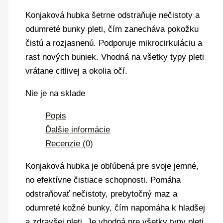
Konjaková hubka šetrne odstraňuje nečistoty a
odumreté bunky pleti, čím zanecháva pokožku
čistú a rozjasnenú. Podporuje mikrocirkuláciu a
rast nových buniek. Vhodná na všetky typy pleti
vrátane citlivej a okolia očí.
Nie je na sklade
Popis
Ďalšie informácie
Recenzie (0)
Konjaková hubka je obľúbená pre svoje jemné,
no efektívne čistiace schopnosti. Pomáha
odstraňovať nečistoty, prebytočný maz a
odumreté kožné bunky, čím napomáha k hladšej
a zdravšej pleti. Je vhodná pre všetky typy pleti,