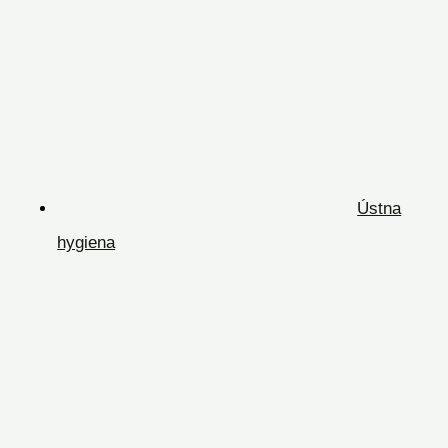
Ústna
hygiena