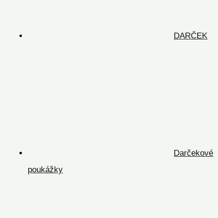
DARČEK
Darčekové
poukážky