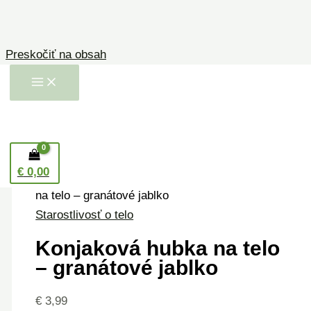
Preskočiť na obsah
€
0,00
Domov
/
Starostlivosť o telo
/ Konjaková hubka
na telo – granátové jablko
Starostlivosť o telo
Konjaková hubka na telo
– granátové jablko
€
3,99