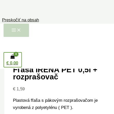
Preskočiť na obsah
Domov
/
Fľaše a kelímky
/
Plastové
/ Fľaša
IRENA PET 0,5l + rozprašovač
Plastové
€
0,00
Fľaša IRENA PET 0,5l +
rozprašovač
€
1,59
Plastová fľaša s pákovým rozprašovačom je
vyrobená z polyetylénu ( PET ).