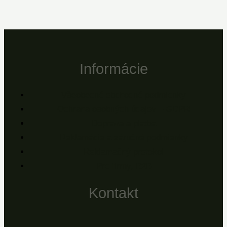
Informácie
Všeobecné obchodné podmienky
Ochrana osobných údajov – GDPR
Doprava a platba
Reklamácie a záručné podmienky
Reklamačný protokol
Pre firmy, B2B
Kontakt