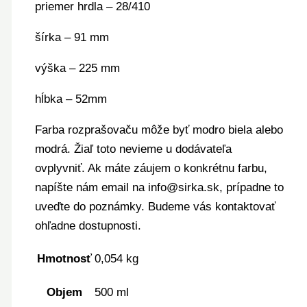
priemer hrdla – 28/410
šírka – 91 mm
výška – 225 mm
hĺbka – 52mm
Farba rozprašovaču môže byť modro biela alebo
modrá. Žiaľ toto nevieme u dodávateľa
ovplyvniť. Ak máte záujem o konkrétnu farbu,
napíšte nám email na info@sirka.sk, prípadne to
uveďte do poznámky. Budeme vás kontaktovať
ohľadne dostupnosti.
Hmotnosť
0,054 kg
Objem
500 ml