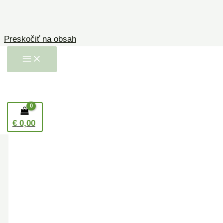
Preskočiť na obsah
€
0,00