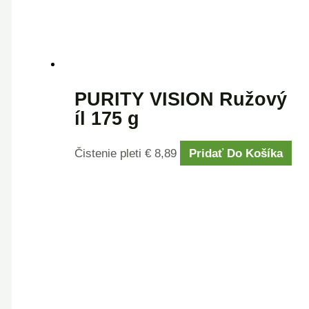
PURITY VISION Ružový
íl 175 g
Čistenie pleti
€
8,89
Pridať Do Košíka