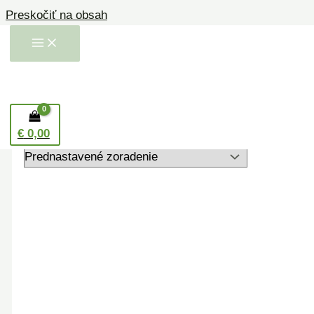
Preskočiť na obsah
Domov
/ Produkty so značkou “tuhý šampón”
tuhý šampón
Zobrazený jediný výsledok
€
0,00