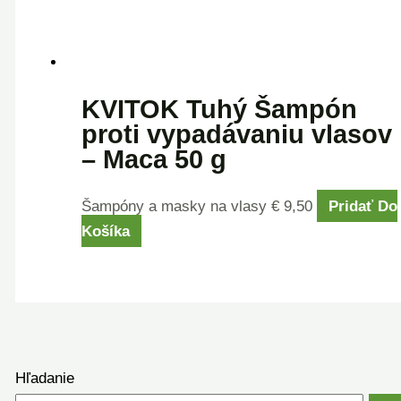
KVITOK Tuhý Šampón
proti vypadávaniu vlasov
– Maca 50 g
Šampóny a masky na vlasy
€
9,50
Pridať Do
Košíka
Hľadanie