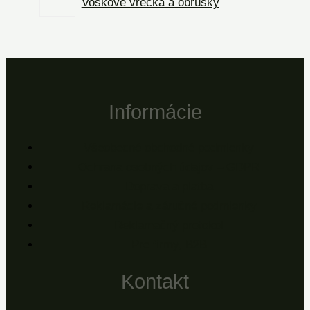
Voskové vrecká a obrúsky
Informácie
Všeobecné obchodné podmienky
Ochrana osobných údajov – GDPR
Doprava a platba
Reklamácie a záručné podmienky
Reklamačný protokol
Pre firmy, B2B
Kontakt