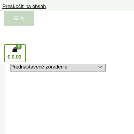
Preskočiť na obsah
Domov
/ Produkty so značkou “klinčekový olej”
klinčekový olej
Zobrazený jediný výsledok
€
0,00