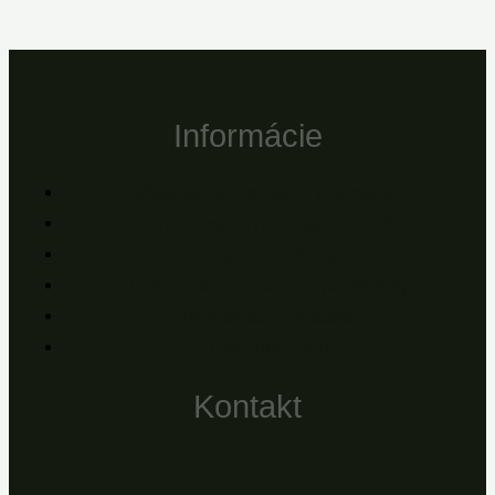
Informácie
Všeobecné obchodné podmienky
Ochrana osobných údajov – GDPR
Doprava a platba
Reklamácie a záručné podmienky
Reklamačný protokol
Pre firmy, B2B
Kontakt