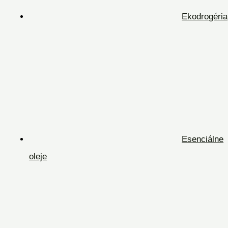
Ekodrogéria
Esenciálne
oleje