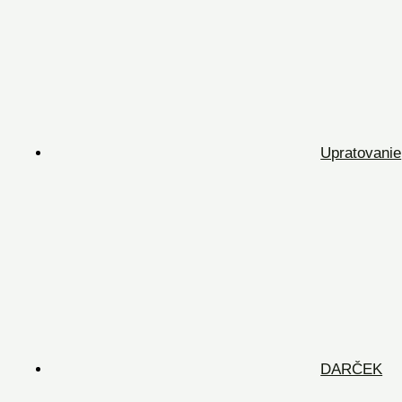
Upratovanie
DARČEK