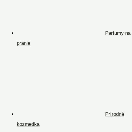
Parfumy na
pranie
Prírodná
kozmetika